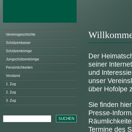
Willkommen
Vereinsgeschichte
Schützenkaiser
Schützenkönige
Der Heimatsch
Jungschützenkönige
seiner Interne
Persönlichkeiten
und Interessi
Vorstand
unser Vereins
1. Zug
über Hofolpe z
2. Zug
3. Zug
Sie finden hie
Presse-Inform
Räumlichkeiten
Termine des S